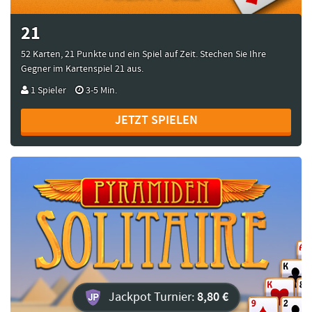
21
52 Karten, 21 Punkte und ein Spiel auf Zeit. Stechen Sie Ihre
Gegner im Kartenspiel 21 aus.
1 Spieler
3-5 Min.
JETZT SPIELEN
Jackpot Turnier:
8,80 €